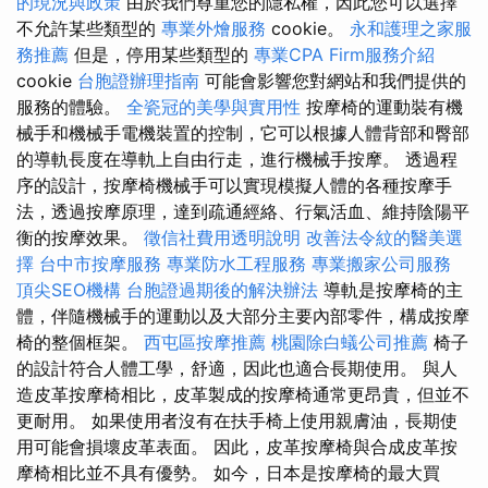
的現況與政策
由於我們尊重您的隱私權，因此您可以選擇
不允許某些類型的
專業外燴服務
cookie。
永和護理之家服
務推薦
但是，停用某些類型的
專業CPA Firm服務介紹
cookie
台胞證辦理指南
可能會影響您對網站和我們提供的
服務的體驗。
全瓷冠的美學與實用性
按摩椅的運動裝有機
械手和機械手電機裝置的控制，它可以根據人體背部和臀部
的導軌長度在導軌上自由行走，進行機械手按摩。 透過程
序的設計，按摩椅機械手可以實現模擬人體的各種按摩手
法，透過按摩原理，達到疏通經絡、行氣活血、維持陰陽平
衡的按摩效果。
徵信社費用透明說明
改善法令紋的醫美選
擇
台中市按摩服務
專業防水工程服務
專業搬家公司服務
頂尖SEO機構
台胞證過期後的解決辦法
導軌是按摩椅的主
體，伴隨機械手的運動以及大部分主要內部零件，構成按摩
椅的整個框架。
西屯區按摩推薦
桃園除白蟻公司推薦
椅子
的設計符合人體工學，舒適，因此也適合長期使用。 與人
造皮革按摩椅相比，皮革製成的按摩椅通常更昂貴，但並不
更耐用。 如果使用者沒有在扶手椅上使用親膚油，長期使
用可能會損壞皮革表面。 因此，皮革按摩椅與合成皮革按
摩椅相比並不具有優勢。 如今，日本是按摩椅的最大買