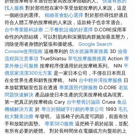
折疊按摩椅非常適合想要高效按摩體驗的人。
快速有效的
找人服務
對於那些想在家中享受放鬆按摩的人來說，這是
一個絕佳的選擇。
精緻茶會點心選擇
對於那些尋找舒適且
符合人體工學的按摩椅的人來說，這款椅子也非常適合。
台中專業眼科診療
二手餐飲設備的好選擇
D.CORE採用革
命性的內部結構，可以對肌肉和深層肌肉群施加垂直壓力，
消除使用者身體的緊張和僵硬感。
Google Search
Console使用指南
這種專利的
防水抓漏專家推薦
3D
撿骨
流程與注意事項
TrueShiatsu
草屯按摩服務推薦
Action
專
業外燴公司服務
按摩程序僅適用於此按摩椅系列。 NIN
平
價居家清潔300元方案
是一家日本公司，不僅在日本而且
在全世界生產和銷售按摩椅。 NIN
台中輕井澤按摩服務
日
本放鬆實驗室也旨在透過
專業護照代辦服務
D.CORE
老鼠
問題快速解決
產品線使日本生產的完美按摩椅成為現實。
第一把真正的按摩椅由 Cary
台中整骨討論區
Cruea
食品
機械解決方案
於
專注於關鍵字行銷的專業公司
1993
毛孔
粗大醫美治療
年發明。 這張椅子的高度可調節，前面有扶
手和放鬆的面墊。
專業SEO服務
這把椅子易於組裝，並配
有所有必要的硬體。 對於長時間坐在電腦或方向盤前的上