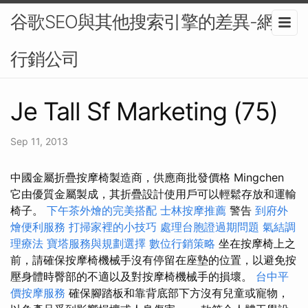
谷歌SEO與其他搜索引擎的差異-網路
行銷公司
Je Tall Sf Marketing (75)
Sep 11, 2013
中國金屬折疊按摩椅製造商，供應商批發價格 Mingchen
它由優質金屬製成，其折疊設計使用戶可以輕鬆存放和運輸
椅子。
下午茶外燴的完美搭配
士林按摩推薦
警告
到府外
燴便利服務
打掃家裡的小技巧
處理台胞證過期問題
氣結調
理療法
寶塔服務與規劃選擇
數位行銷策略
坐在按摩椅上之
前，請確保按摩椅機械手沒有停留在座墊的位置，以避免按
壓身體時臀部的不適以及對按摩椅機械手的損壞。
台中平
價按摩服務
確保腳踏板和靠背底部下方沒有兒童或寵物，