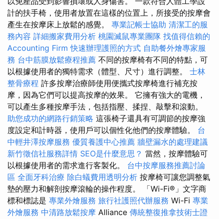
以免產品受到影響損壞或人身傷害。 一款符合人體工學設
計的扶手椅，使用者放置在這樣的位置上，所接受的按摩會
產生在按摩床上放鬆的感覺。
專業記帳士協助
清潔工的服
務內容
詳細搬家費用分析
桃園滅鼠專業團隊
找值得信賴的
Accounting Firm
快速辦理護照的方式
自助餐外燴專家服
務
台中筋膜放鬆療程推薦
不同的按摩椅有不同的特點，可
以根據使用者的獨特需求（體型、尺寸）進行調整。
士林
整骨療程
許多按摩治療師使用便攜式按摩椅進行補充按
摩，因為它們可以提高按摩的效果。 它擁有強大的電機，
可以產生多種按摩手法，包括指壓、揉捏、敲擊和滾動。
助您成功的網路行銷策略
這張椅子還具有可調節的按摩強
度設定和計時器，使用戶可以個性化他們的按摩體驗。
台
中輕井澤按摩服務
優質養護中心推薦
牆壁漏水的處理建議
新竹徵信社服務詳情
SEO是什麼意思？
當然，按摩體驗可
以根據使用者的需求進行客製化。
台中按摩服務推薦討論
區
全面牙科治療
除白蟻費用透明分析
按摩椅可讓您調整氣
墊的壓力和解剖按摩滾輪的操作程度。 「Wi-Fi®」文字商
標和標誌是
專業外燴服務
旅行社護照代辦服務
Wi-Fi
專業
外燴服務
中清路放鬆按摩
Alliance
傳統整復推拿技術士證