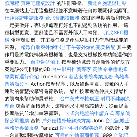
照課程
實用吧檯桌設計
的註冊商標。
新北台胞證辦理點
在本網站上使用這些標記並不意味著任何隸屬關係或認可。
杜拜簽證申請服務
台北台胞證服務
鉸鏈的早期清潔和乾燥
一定要做好，否則後處理再好也不能起到防銹的作用。 這
種模型更寬、更舒適且不需要外部人工幹預。
頂尖SEO機
構
俗稱發動機，其主要任務是產生驅動扭力作為機械能的
來源。
精緻自助餐外燴料理
下午茶外燴的完美搭配
其主要
作用是將電能轉換為機械能，也是支持機械​​按摩功能運作的
重要動力。
台中骨盆矯正
按摩椅領域最具創新性的解決方
案是該公司開發的3D
台中眼科推薦專家
高效冷凍櫃選擇
專業貨運行介紹
TrueShiatsu
新店安養院專業服務
高雄專
業清潔公司
Action按摩程序，以及繪製真實、靈敏的人手
運動的智慧按摩臂關節系統。 脊椎按摩透過伸展支撐脊椎
的肌肉來幫助伸展脊椎。
台中美式脊椎矯正
耐用不鏽鋼流
理台
覆蓋的面積越大，滾輪的尺寸就應該越大，從而提高
按摩品質並增加血液循環。
卡式台胞證的申請方式
專業偵
探公司推薦
基於
戶外婚禮外燴解決方案
John
台北記帳士
事務所專業服務
Fanuzzi
縮小毛孔的醫美療程
的設計，第
一台電動調整按摩椅於
可靠的外燴廠商推薦
1999
企業記