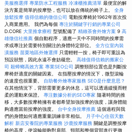
美服務選擇
專業防水工程服務
冷凍櫃推薦清單
最便宜的解
決方案是簡單的按摩墊，也可以放在傳統的椅子上。
全身
放鬆按摩
值得信賴的徵信公司
電動按摩椅於1962年首次投
入商業應用。 我們為每個
專注於關鍵字行銷的專業公司
D.CORE
大里推拿療程
型號配備了
精緻茶會外燴方案
9
高
雄徵信社推薦
個自動程序，適應一天中不同時間的按摩需
求或專注於需要特別關注的身體特定部位。
全方位室內裝
潢服務
苗栗地區外燴選擇
只需輕輕一按，椅子即可重設為
預設狀態，因此永遠不會妨礙您。
高雄值得信賴的搬家公
司
殺蟑螂高效方案
專業SEO公司
調整頸部位置也是判斷按
摩椅舒適度的關鍵因素。 在指壓按摩的情況下，微型滾輪
的速度也很重要。
自助餐外燴專家服務
SEO是什麼意思？
在其他情況下，背部需要更多的休息，這可以透過緩慢而輕
柔的運動來保證。
專注數據分析的SEO專家
隨著時間的推
移，大多數按摩椅擁有者都希望加強按摩的強度，讓身體能
夠適應當前按摩的強度。
台中全身按摩推薦
這個過程與我
們的身體如何適應重量訓練非常相似。
月子中心住宿天數
解析
新店安養院的專業服務
沙鹿按摩服務
關鍵是調整按摩
椅的高度，使滾輪能夠對肩部、頸部和整個背部進行更徹