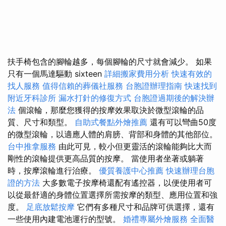
扶手椅包含的腳輪越多，每個腳輪的尺寸就會減少。 如果
只有一個馬達驅動 sixteen
詳細搬家費用分析
快速有效的
找人服務
值得信賴的葬儀社服務
台胞證辦理指南
快速找到
附近牙科診所
漏水打針的修復方式
台胞證過期後的解決辦
法
個滾輪，那麼您獲得的按摩效果取決於微型滾輪的品
質、尺寸和類型。
自助式餐點外燴推薦
還有可以彎曲50度
的微型滾輪，以適應人體的肩膀、背部和身體的其他部位。
台中推拿服務
由此可見，較小但更靈活的滾輪能夠比大而
剛性的滾輪提供更高品質的按摩。 當使用者坐著或躺著
時，按摩滾輪進行治療。
優質養護中心推薦
快速辦理台胞
證的方法
大多數電子按摩椅還配有遙控器，以便使用者可
以從最舒適的身體位置選擇所需按摩的類型、應用位置和強
度。
足底放鬆按摩
它們有多種尺寸和品牌可供選擇，還有
一些使用內建電池運行的型號。
婚禮專屬外燴服務
全面醫