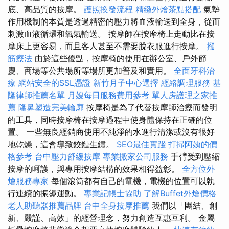
底、高品質的按摩。
護照換發流程
精緻外燴茶點搭配
氣墊
作用機制的本質是透過精密的壓力將血液輸送到全身，從而
刺激血液循環和氧氣輸送。 按摩師在按摩椅上走動比在按
摩床上更容易，而且客人甚至不需要脫衣服進行按摩。
撥
筋療法
由於這些優點，按摩椅的使用在辦公室、戶外節
慶、商場等公共場所等場所更加普及和實用。
全面牙科治
療
網站安全的SSL憑證
新竹月子中心選擇
經絡調理服務
基
隆律師推薦名單
月嫂每日服務費用參考
單人房護理之家推
薦
隆鼻塑造完美輪廓
按摩椅是為了代替按摩師治療而發明
的工具，同時按摩椅在按摩過程中使身體保持在正確的位
置。 一些無良經銷商使用不純淨的水進行清潔或沒有很好
地乾燥，這會導致鉸鏈生鏽。
SEO最佳實踐
打掃阿姨的價
格參考
台中壓力舒緩按摩
專業搬家公司服務
手臂受到壓縮
按摩的呵護，與專用按摩結構的效果相得益彰。
全方位外
燴服務專家
每個滾筒都有自己的電機，電機的位置可以執
行連續的振盪運動。
專業記帳士協助
了解Buffet外燴價格
老人助聽器推薦品牌
台中全身按摩推薦
我們以「團結、創
新、嚴謹、高效」的經營理念，努力創造互惠互利。 金屬