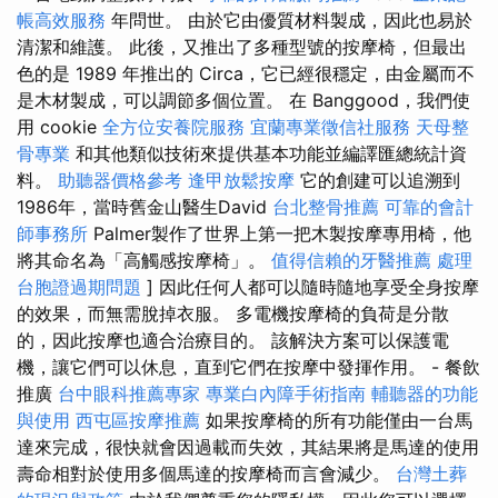
帳高效服務
年問世。 由於它由優質材料製成，因此也易於
清潔和維護。 此後，又推出了多種型號的按摩椅，但最出
色的是 1989 年推出的 Circa，它已經很穩定，由金屬而不
是木材製成，可以調節多個位置。 在 Banggood，我們使
用 cookie
全方位安養院服務
宜蘭專業徵信社服務
天母整
骨專業
和其他類似技術來提供基本功能並編譯匯總統計資
料。
助聽器價格參考
逢甲放鬆按摩
它的創建可以追溯到
1986年，當時舊金山醫生David
台北整骨推薦
可靠的會計
師事務所
Palmer製作了世界上第一把木製按摩專用椅，他
將其命名為「高觸感按摩椅」。
值得信賴的牙醫推薦
處理
台胞證過期問題
] 因此任何人都可以隨時隨地享受全身按摩
的效果，而無需脫掉衣服。 多電機按摩椅的負荷是分散
的，因此按摩也適合治療目的。 該解決方案可以保護電
機，讓它們可以休息，直到它們在按摩中發揮作用。 - 餐飲
推廣
台中眼科推薦專家
專業白內障手術指南
輔聽器的功能
與使用
西屯區按摩推薦
如果按摩椅的所有功能僅由一台馬
達來完成，很快就會因過載而失效，其結果將是馬達的使用
壽命相對於使用多個馬達的按摩椅而言會減少。
台灣土葬