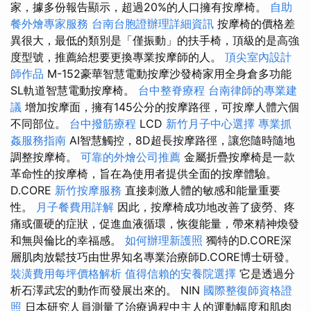
家，據多份報告顯示，超過20%的人口擁有按摩椅。
自助
餐外燴專家服務
台南台胞證辦理詳細資訊
按摩椅的價格差
異很大，最低的類別是「僅振動」的扶手椅，頂級的是高強
度型號，推薦給想要更換專業按摩師的人。
頂尖室內設計
師作品
M-152豪華智慧電動按摩沙發椅家用全身倉多功能
SL軌道智慧電動按摩椅。
台中整脊療程
台南律師的專業建
議
增加按摩面，擁有145公分的按摩路徑，可按摩人體六個
不同部位。
台中撥筋療程
LCD
新竹月子中心選擇
專業抓
姦服務指南
AI智慧觸控，8D超長按摩路徑，讓您隨時隨地
調整按摩椅。
可靠的外燴公司推薦
金屬折疊按摩椅是一款
革命性的按摩椅，旨在為使用者提供全面的按摩體驗。
D.CORE
新竹按摩服務
直接刺激人體的敏感和能量重要
性。
月子餐費用詳解
因此，按摩椅成功地改善了疲勞、疼
痛或僵硬的症狀，促進血液循環，恢復能量，帶來精神煥發
和無與倫比的幸福感。
如何辦理新護照
獨特的D.CORE深
層肌肉放鬆技巧由世界知名專業治療師D.CORE博士研發。
裝潢費用每坪價格解析
值得信賴的安養院選擇
它是透過分
析石澤武宏的動作而發展出來的。 NIN
國際整復師資格證
照
日本研究人員測量了治療過程中主人的運動幅度和肌肉