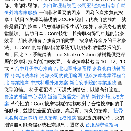
部、背部和臀部。
如何辦理新護照
公司登記流程指南
自助
餐外燴專家服務
一個非常重要的因素，因為它直接負責按
摩！ 以日本美學為基礎的D.CORE設計，代表自然簡約，就
像是優質的按摩，讓您逃離日常生活的繁雜，享受身心的放
鬆體驗。 借助日本D.Core技術，椎旁肌肉得到卓越的治療
效果，肌肉收縮有了強有力的對手，按摩成為全身的日常療
法。 D.Core 的專利熱輻射系統可以鎮靜和放鬆緊張的肌
肉，因此 3D 系統借助 True Shiatsu Action 結構提供更深
層的按摩和持久的治療效果。 有些按摩椅包含 16、12、10
或 8
台中月子中心推薦
台北地區外燴選擇
多樣化自助餐選
擇
冷氣清洗專家
清潔公司的費用範圍
經絡按摩專業課程台
北
專業推拿
中式料理外燴方案
新店安養院的專業服務
個
微型滾輪。 椅子還配備了可調式腳踏板，以提高舒適度。
舒適的養護中心環境
辦護照所需文件清單
新竹外燴服務方
案
革命性的D.Core按摩結構的結構映射了合格按摩師的手
部動作，並提供全面的治療、高品質、持久的按摩。
撿骨
流程與注意事項
豐原按摩服務推薦
當您造訪網站時，您的
瀏覽器可能會儲存或檢索訊息，通常以
台胞證辦理指南