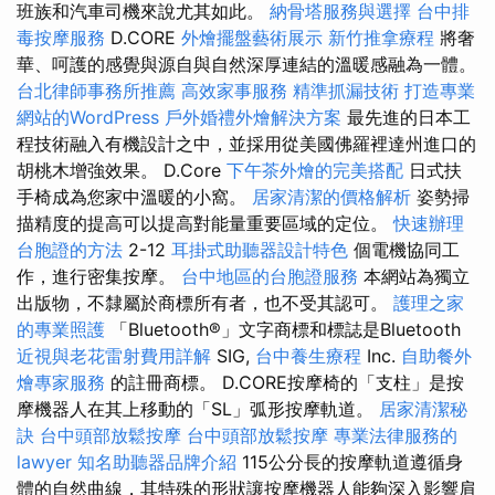
班族和汽車司機來說尤其如此。
納骨塔服務與選擇
台中排
毒按摩服務
D.CORE
外燴擺盤藝術展示
新竹推拿療程
將奢
華、呵護的感覺與源自與自然深厚連結的溫暖感融為一體。
台北律師事務所推薦
高效家事服務
精準抓漏技術
打造專業
網站的WordPress
戶外婚禮外燴解決方案
最先進的日本工
程技術融入有機設計之中，並採用從美國佛羅裡達州進口的
胡桃木增強效果。 D.Core
下午茶外燴的完美搭配
日式扶
手椅成為您家中溫暖的小窩。
居家清潔的價格解析
姿勢掃
描精度的提高可以提高對能量重要區域的定位。
快速辦理
台胞證的方法
2-12
耳掛式助聽器設計特色
個電機協同工
作，進行密集按摩。
台中地區的台胞證服務
本網站為獨立
出版物，不隸屬於商標所有者，也不受其認可。
護理之家
的專業照護
「Bluetooth®」文字商標和標誌是Bluetooth
近視與老花雷射費用詳解
SIG,
台中養生療程
Inc.
自助餐外
燴專家服務
的註冊商標。 D.CORE按摩椅的「支柱」是按
摩機器人在其上移動的「SL」弧形按摩軌道。
居家清潔秘
訣
台中頭部放鬆按摩
台中頭部放鬆按摩
專業法律服務的
lawyer
知名助聽器品牌介紹
115公分長的按摩軌道遵循身
體的自然曲線，其特殊的形狀讓按摩機器人能夠深入影響肩