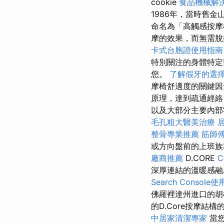
cookie
食品機械解
1986年，當時舊金山
命名為「高觸感按
摩的效果，而無需脫
卡式台胞證使用指南
特別關注的身體特
您。
了解假牙的選
摩椅舒適度的關鍵因
原理，達到疏通經絡
以及大部分主要內部
毛孔粗大醫美治療
整骨專業推薦
筋師
或方向盤前的上班
廠商推薦
D.CORE
C
深厚連結的溫暖感
Search Console
佛羅裡達州進口的胡
的D.Core按摩
中居家清潔專家
當您