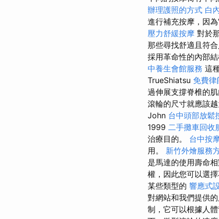
辦理護照的方式
白
進行補充按摩，因為
壓力舒緩按摩
對於
那些尋找舒適且符合
採用革命性的內部結
中養生會館服務
這
TrueShiatsu
免費律
過伸展支撐脊椎的
滾輪的尺寸就應該越
John
台中頭部放鬆
1999
二手攤車回收
治療目的。
台中按
用。
新竹外燴服務
是馬達的使用壽命相
權，因此您可以選
某些類型的
響應式設
對網站和我們提供
制，它可以根據人體