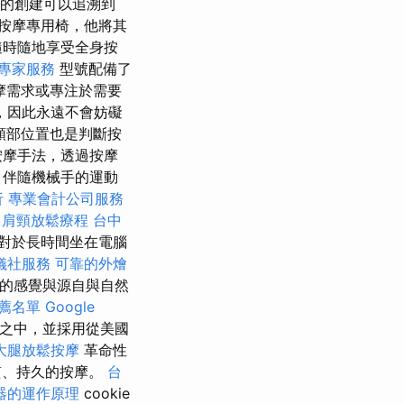
它的創建可以追溯到
製按摩專用椅，他將其
隨時隨地享受全身按
專家服務
型號配備了
摩需求或專注於需要
，因此永遠不會妨礙
頸部位置也是判斷按
按摩手法，透過按摩
，伴隨機械手的運動
析
專業會計公司服務
中肩頸放鬆療程
台中
對於長時間坐在電腦
儀社服務
可靠的外燴
的感覺與源自與自然
薦名單
Google
之中，並採用從美國
大腿放鬆按摩
革命性
質、持久的按摩。
台
器的運作原理
cookie