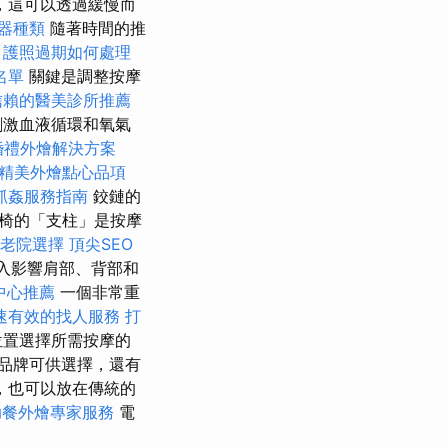
，這可以透過緩慢而
器種類
隨著時間的推
。
護照過期如何處理
名單
關鍵是調整按摩
信賴的醫美診所推薦
刺激血液循環和氧氣
婚禮外燴解決方案
精美外燴點心品項
抓姦服務指南
鉸鏈的
摩椅的「支柱」是按摩
老院選擇
頂尖SEO
入影響肩部、背部和
中心推薦
一個非常重
速有效的找人服務
打
位置選擇所需按摩的
品牌可供選擇，還有
，也可以放在傳統的
助餐外燴專家服務
電