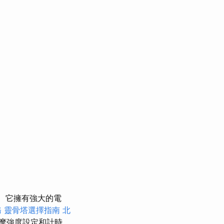
它擁有強大的電
務
靈骨塔選擇指南
北
摩強度設定和計時