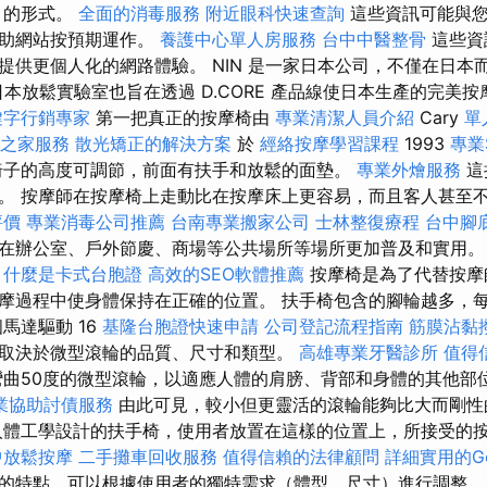
的形式。
全面的消毒服務
附近眼科快速查詢
這些資訊可能與您
幫助網站按預期運作。
養護中心單人房服務
台中中醫整骨
這些資
提供更個人化的網路體驗。 NIN 是一家日本公司，不僅在日本
 日本放鬆實驗室也旨在透過 D.CORE 產品線使日本生產的完美按
鍵字行銷專家
第一把真正的按摩椅由
專業清潔人員介紹
Cary
單
之家服務
散光矯正的解決方案
於
經絡按摩學習課程
1993
專業
椅子的高度可調節，前面有扶手和放鬆的面墊。
專業外燴服務
這
。 按摩師在按摩椅上走動比在按摩床上更容易，而且客人甚至
評價
專業消毒公司推薦
台南專業搬家公司
士林整復療程
台中腳
在辦公室、戶外節慶、商場等公共場所等場所更加普及和實用
什麼是卡式台胞證
高效的SEO軟體推薦
按摩椅是為了代替按摩
摩過程中使身體保持在正確的位置。 扶手椅包含的腳輪越多，
馬達驅動 16
基隆台胞證快速申請
公司登記流程指南
筋膜沾黏
取決於微型滾輪的品質、尺寸和類型。
高雄專業牙醫診所
值得
曲50度的微型滾輪，以適應人體的肩膀、背部和身體的其他部
業協助討債服務
由此可見，較小但更靈活的滾輪能夠比大而剛性
人體工學設計的扶手椅，使用者放置在這樣的位置上，所接受的
中放鬆按摩
二手攤車回收服務
值得信賴的法律顧問
詳細實用的Go
的特點，可以根據使用者的獨特需求（體型、尺寸）進行調整