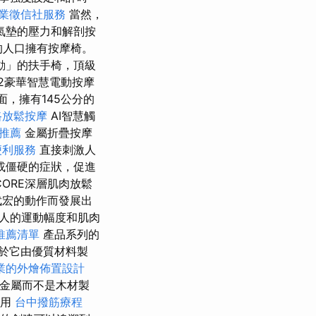
業徵信社服務
當然，
氣墊的壓力和解剖按
的人口擁有按摩椅。
動」的扶手椅，頂級
52豪華智慧電動按摩
面，擁有145公分的
路放鬆按摩
AI智慧觸
程推薦
金屬折疊按摩
便利服務
直接刺激人
或僵硬的症狀，促進
CORE深層肌肉放鬆
武宏的動作而發展出
人的運動幅度和肌肉
推薦清單
產品系列的
於它由優質材料製
業的外燴佈置設計
由金屬而不是木材製
使用
台中撥筋療程