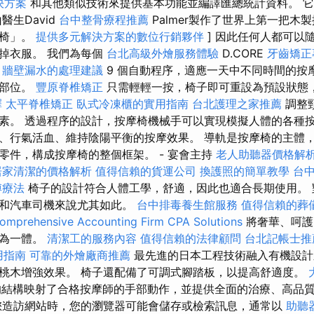
決方案
和其他類似技術來提供基本功能並編譯匯總統計資料。 
醫生David
台中整骨療程推薦
Palmer製作了世界上第一把木
摩椅」。
提供多元解決方案的數位行銷夥伴
] 因此任何人都可以
掉衣服。 我們為每個
台北高級外燴服務體驗
D.CORE
牙齒矯正
牆壁漏水的處理建議
9 個自動程序，適應一天中不同時間的按
定部位。
豐原脊椎矯正
只需輕輕一按，椅子即可重設為預設狀態
擇
太平脊椎矯正
臥式冷凍櫃的實用指南
台北護理之家推薦
調整
素。 透過程序的設計，按摩椅機械手可以實現模擬人體的各種
、行氣活血、維持陰陽平衡的按摩效果。 導軌是按摩椅的主體
零件，構成按摩椅的整個框架。 - 宴會主持
老人助聽器價格解
居家清潔的價格解析
值得信賴的貨運公司
換護照的簡單教學
台
傅療法
椅子的設計符合人體工學，舒適，因此也適合長期使用。 
族和汽車司機來說尤其如此。
台中排毒養生館服務
值得信賴的葬
omprehensive Accounting Firm CPA Solutions
將奢華、呵護
融為一體。
清潔工的服務內容
值得信賴的法律顧問
台北記帳士推
使用指南
可靠的外燴廠商推薦
最先進的日本工程技術融入有機設計
桃木增強效果。 椅子還配備了可調式腳踏板，以提高舒適度。
結構的結構映射了合格按摩師的手部動作，並提供全面的治療、高品
造訪網站時，您的瀏覽器可能會儲存或檢索訊息，通常以
助聽