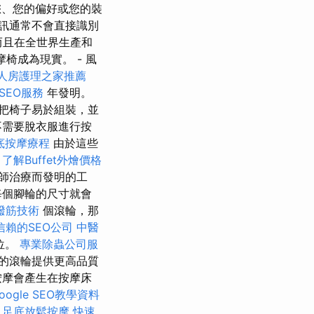
、您的偏好或您的裝
訊通常不會直接識別
而且在全世界生產和
摩椅成為現實。 - 風
人房護理之家推薦
SEO服務
年發明。
把椅子易於組裝，並
不需要脫衣服進行按
底按摩療程
由於這些
。
了解Buffet外燴價格
師治療而發明的工
每個腳輪的尺寸就會
撥筋技術
個滾輪，那
信賴的SEO公司
中醫
位。
專業除蟲公司服
的滾輪提供更高品質
按摩會產生在按摩床
ogle SEO教學資料
。
足底放鬆按摩
快速