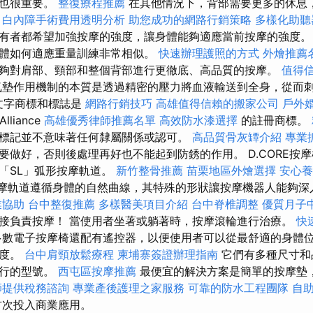
度也很重要。
整復療程推薦
在其他情況下，背部需要更多的休息
。
白內障手術費用透明分析
助您成功的網路行銷策略
多樣化助聽
有者都希望加強按摩的強度，讓身體能夠適應當前按摩的強度
體如何適應重量訓練非常相似。
快速辦理護照的方式
外燴推薦
夠對肩部、頸部和整個背部進行更徹底、高品質的按摩。
值得
墊作用機制的本質是透過精密的壓力將血液輸送到全身，從而
®」文字商標和標誌是
網路行銷技巧
高雄值得信賴的搬家公司
戶外
Alliance
高雄優秀律師推薦名單
高效防水漆選擇
的註冊商標。
標記並不意味著任何隸屬關係或認可。
高品質骨灰罈介紹
專業
要做好，否則後處理再好也不能起到防銹的作用。 D.CORE按
「SL」弧形按摩軌道。
新竹整骨推薦
苗栗地區外燴選擇
安心養
按摩軌道遵循身體的自然曲線，其特殊的形狀讓按摩機器人能夠深
業協助
台中整復推薦
多樣醫美項目介紹
台中脊椎調整
優質月子
接負責按摩！ 當使用者坐著或躺著時，按摩滾輪進行治療。
快
數電子按摩椅還配有遙控器，以便使用者可以從最舒適的身體
強度。
台中肩頸放鬆療程
柬埔寨簽證辦理指南
它們有多種尺寸和
運行的型號。
西屯區按摩推薦
最便宜的解決方案是簡單的按摩墊
師提供稅務諮詢
專業產後護理之家服務
可靠的防水工程團隊
自
首次投入商業應用。