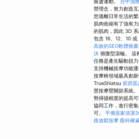
振盪運動。
台中油
營理念，努力創造互
您逃離日常生活的繁
肌肉收縮有了強有力
的肌肉，因此 3D 系
包含 16、12、10 或 
高效的SEO軟體推薦
決
個微型滾輪。 這
任務是產生驅動扭
支持機械​​按摩功能
按摩椅領域最具創新
TrueShiatsu
廚房器
慧按摩臂關節系統。 D
勢掃描精度的提高可
協同工作，進行密
可。
平價居家清潔3
路放鬆按摩
眼科權