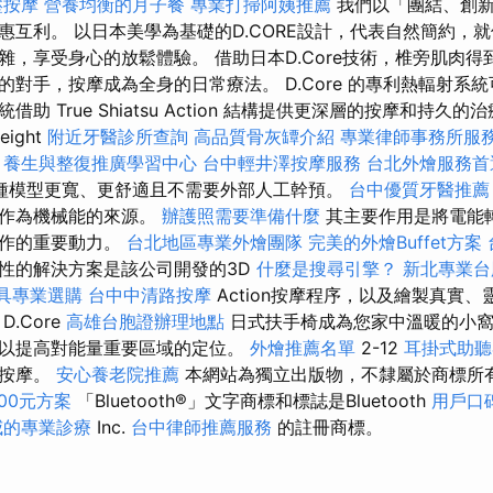
壓按摩
營養均衡的月子餐
專業打掃阿姨推薦
我們以「團結、創新
惠互利。 以日本美學為基礎的D.CORE設計，代表自然簡約，
雜，享受身心的放鬆體驗。 借助日本D.Core技術，椎旁肌肉
的對手，按摩成為全身的日常療法。 D.Core 的專利熱輻射系
統借助 True Shiatsu Action 結構提供更深層的按摩和持久
eight
附近牙醫診所查詢
高品質骨灰罈介紹
專業律師事務所服
養生與整復推廣學習中心
台中輕井澤按摩服務
台北外燴服務
種模型更寬、更舒適且不需要外部人工幹預。
台中優質牙醫推薦
力作為機械能的來源。
辦護照需要準備什麼
其主要作用是將電能
運作的重要動力。
台北地區專業外燴團隊
完美的外燴Buffet方案
性的解決方案是該公司開發的3D
什麼是搜尋引擎？
新北專業台
具專業選購
台中中清路按摩
Action按摩程序，以及繪製真實
.Core
高雄台胞證辦理地點
日式扶手椅成為您家中溫暖的小
以提高對能量重要區域的定位。
外燴推薦名單
2-12
耳掛式助聽
集按摩。
安心養老院推薦
本網站為獨立出版物，不隸屬於商標所
00元方案
「Bluetooth®」文字商標和標誌是Bluetooth
用戶口
威的專業診療
Inc.
台中律師推薦服務
的註冊商標。