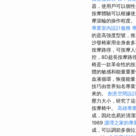
器，使用戶可以個
按摩體驗可以根據
摩滾輪的操作程度。
專業室內設計服務
的是高強度型號，推
沙發椅家用全身倉多
按摩路徑，可按摩
控，8D超長按摩路
椅是一款革命性的按
體的敏感和能量重
血液循環，恢復能量
技巧由世界知名專業
來的。
創意空間設
壓力大小，研究了
按摩椅中。
高雄專
成，因此也易於清潔
1989
護理之家的專
成，可以調節多個