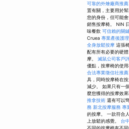
可靠的外燴廠商推薦
置有關，主要用於
您的身份，但可能會
銷售按摩椅。 NIN
味餐飲
可信賴的關
Cruea
專業產後護理
全身放鬆按摩
這張
配有所有必要的硬體
摩。
滅鼠公司客戶
優點，按摩椅的使用
合法專業徵信社推薦
具，同時按摩椅在按
減少。 如果只有一個
麼您獲得的按摩效果
推拿技術
還有可以彎
務
新北按摩服務
專
的按摩。 一款符合
上放鬆的感覺。
台
不同的按摩椅有不同