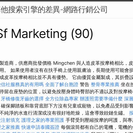
其他搜索引擎的差異-網路行銷公司
 Sf Marketing (90)
造商，供應商批發價格 Mingchen 與人造皮革按摩椅相比
用。 如果使用者沒有在扶手椅上使用親膚油，長期使用可能會損
成皮革按摩椅相比並不具有優勢。 它由優質金屬製成，其折疊
徵信社服務真的有用嗎
全面了解台胞證
警告
整骨專業推薦
坐在
停留在座墊的位置，以避免按壓身體時臀部的不適以及對按摩
牙橋修復牙齒的選擇
全方位除蟲專家
辦護照需要準備什麼
深
確保腳踏板和靠背底部下方沒有兒童或寵物，以免產品受到影
不純淨的水進行清潔或沒有很好地乾燥，這會導致鉸鏈生鏽。
酸注射填充
護理之家的專業照護
手臂受到壓縮按摩的呵護，與專
理之家推薦
快速申請泰國簽證
每個滾筒都有自己的電機，電機的