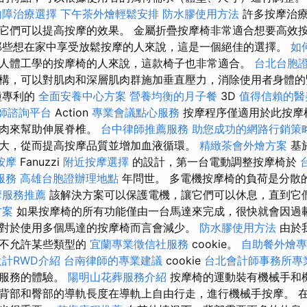
內障治療選擇
下午茶外燴輕鬆安排
防水膠使用方法
許多按摩治療
它們可以提高按摩的效果。 金屬折疊按摩椅非常適合想要高效
那些想在家中享受放鬆按摩的人來說，這是一個絕佳的選擇。
如
人體工學的按摩椅的人來說，這款椅子也非常適合。
台北台胞
構，可以對肌肉和深層肌肉群施加垂直壓力，消除使用者身體
種專利的
全面安養中心方案
營養均衡的月子餐
3D
值得信賴的醫
師諮詢平台
Action
專業會議點心服務
按摩程序僅適用於此按摩
肌肉來幫助伸展脊椎。
台中律師推薦服務
助您成功的網路行銷策
大，從而提高按摩品質並增加血液循環。
精緻茶會外燴方案
基
按摩
Fanuzzi
附近按摩選擇
的設計，第一台電動調整按摩椅於
服務
高雄台胞證辦理地點
年問世。 多電機按摩椅的負荷是分散
摩服務推薦
該解決方案可以保護電機，讓它們可以休息，直到它
方案
如果按摩椅的所有功能僅由一台馬達來完成，很快就會因過
對於使用多個馬達的按摩椅而言會減少。
防水膠使用方法
由於
擇不允許某些類型的
宜蘭專業徵信社服務
cookie。
自助餐外燴專
計RWD介紹
台南律師的專業建議
cookie
台北會計師事務所專
的服務的體驗。
陽明山花葬服務介紹
按摩椅的運動裝有機械手和
背部和臀部的導軌長度在導軌上自由行走，進行機械手按摩。 