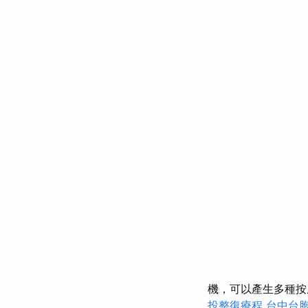
機，可以產生多種按
投整復療程
台中台