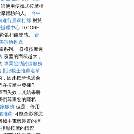
師使用便攜式按摩椅
按摩體驗的人。
台中
何進行居家打掃
對於
證辦理中心
D.CORE
的緊張和僵硬感。
台
美診所推薦
椅系列。 脊椎按摩透
略
覆蓋的面積越大，
於
專業協助討債服務
台北記帳士推薦名單
的，因此按摩也適合
們在按摩中發揮作
載而失效，其結果將
我們尊重您的隱私
家服務
但是，停用
業推薦
可能會影響您
機械手電機裝置的控
在指壓按摩的情況