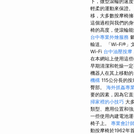
下，微型滾輪的速
輕柔的運動來保證
移，大多數按摩椅擁
這個過程與我們的身
椅的高度，使滾輪能
台中專業外燴服務
氣
輸送。 「Wi-Fi
Wi-Fi
台中油壓按摩
在本網站上使用這些
早期清潔和乾燥一定
機器人在其上移動的
機構
115公分長的
臀部。
海外抓姦專
要的因素，因為它直
掃家裡的小技巧
大多
類型、應用位置和
一些使用內建電池
椅子上。
專業會計
動按摩椅於1962年