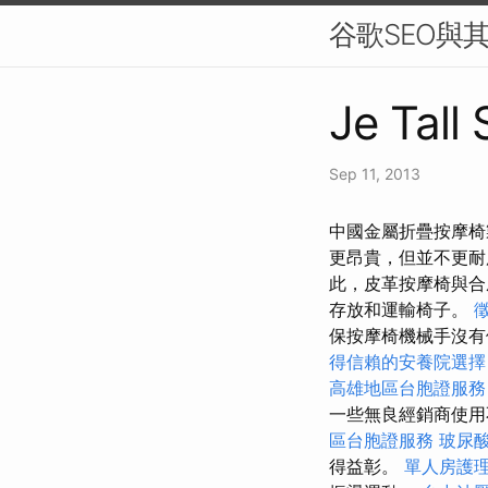
谷歌SEO與
Je Tall
Sep 11, 2013
中國金屬折疊按摩椅製
更昂貴，但並不更耐
此，皮革按摩椅與合
存放和運輸椅子。
保按摩椅機械手沒有
得信賴的安養院選擇
高雄地區台胞證服務
一些無良經銷商使用
區台胞證服務
玻尿
得益彰。
單人房護