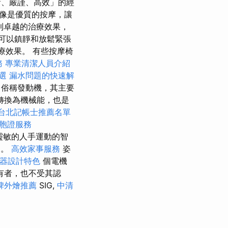
、嚴謹、高效」的經
就像是優質的按摩，讓
得到卓越的治療效果，
統可以鎮靜和放鬆緊張
的治療效果。 有些按摩椅
務
專業清潔人員介紹
首選
漏水問題的快速解
俗稱發動機，其主要
轉換為機械能，也是
台北記帳士推薦名單
胞證服務
、靈敏的人手運動的智
窩。
高效家事服務
姿
器設計特色
個電機
有者，也不受其認
碑外燴推薦
SIG,
中清