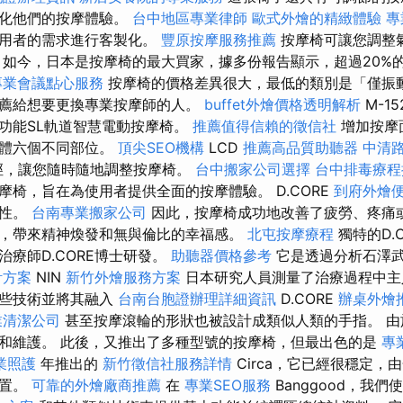
性化他們的按摩體驗。
台中地區專業律師
歐式外燴的精緻體驗
專
使用者的需求進行客製化。
豐原按摩服務推薦
按摩椅可讓您調整
 如今，日本是按摩椅的最大買家，據多份報告顯示，超過20%
專業會議點心服務
按摩椅的價格差異很大，最低的類別是「僅振
薦給想要更換專業按摩師的人。
buffet外燴價格透明解析
M-1
功能SL軌道智慧電動按摩椅。
推薦值得信賴的徵信社
增加按摩
人體六個不同部位。
頂尖SEO機構
LCD
推薦高品質助聽器
中清
徑，讓您隨時隨地調整按摩椅。
台中搬家公司選擇
台中排毒療
摩椅，旨在為使用者提供全面的按摩體驗。 D.CORE
到府外燴
要性。
台南專業搬家公司
因此，按摩椅成功地改善了疲勞、疼痛
，帶來精神煥發和無與倫比的幸福感。
北屯按摩療程
獨特的D.
治療師D.CORE博士研發。
助聽器價格參考
它是透過分析石澤
計方案
NIN
新竹外燴服務方案
日本研究人員測量了治療過程中主
這些技術並將其融入
台南台胞證辦理詳細資訊
D.CORE
辦桌外燴
業清潔公司
甚至按摩滾輪的形狀也被設計成類似人類的手指。 由
和維護。 此後，又推出了多種型號的按摩椅，但最出色的是
專
業照護
年推出的
新竹徵信社服務詳情
Circa，它已經很穩定，
位置。
可靠的外燴廠商推薦
在
專業SEO服務
Banggood，我們