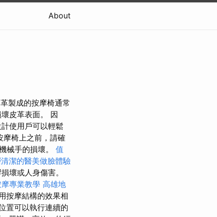
About
，皮革製成的按摩椅通常
壞皮革表面。 因
設計使用戶可以輕鬆
按摩椅上之前，請確
椅機械手的損壞。
值
層清潔的醫美做臉體驗
響損壞或人身傷害。
按摩專業教學
高雄地
用按摩結構的效果相
位置可以執行連續的